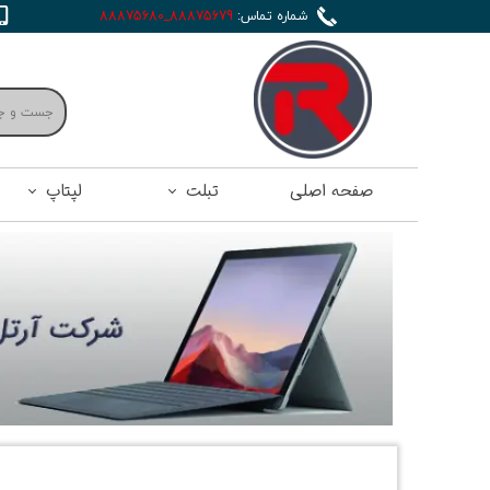
شماره تماس:
88875679_88875680
صفحه اصلی
تبلت
لپتاپ