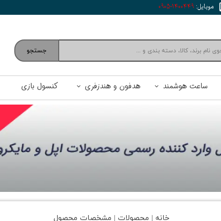
موبایل:
1400449-0905
جستجو
ساعت هوشمند
هدفون و هندزفری
کنسول بازی
خانه | محصولات | مشخصات محصول