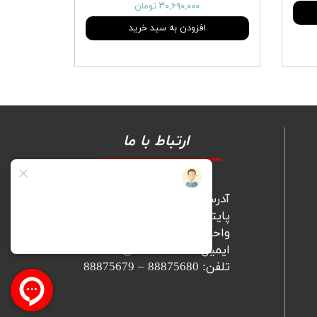
۳۰,۶۹۰,۰۰۰ تومان
افزودن به سبد خرید
ارتباط با ما
آدرس: تهران، میرداماد، مجتمع
پایتخت، برج A، طبقه نهم،
واحد 902
ایمیل: info@Rtel-co.com
تلفن: 88875680 – 88875679
​​​RTEL-CO.COM