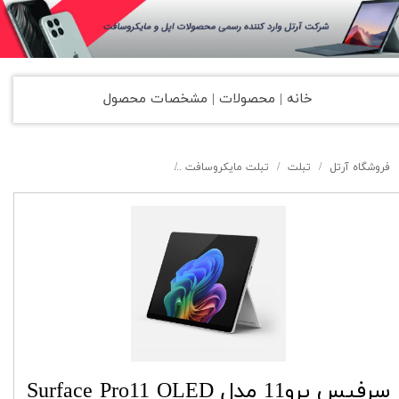
خانه | محصولات | مشخصات محصول
فروشگاه آرتل
تبلت
تبلت مایکروسافت
سرفیس پرو11 مدل Surface Pro11 OLED INTEL Core Ultra7 / 32GB / 512GB SSD
سرفیس پرو11 مدل Surface Pro11 OLED