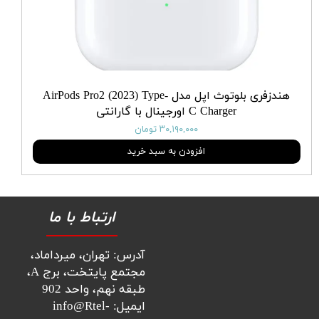
هندزفری بلوتوث اپل مدل AirPods Pro2 (2023) Type-
C Charger اورجینال با گارانتی
۳۰,۱۹۰,۰۰۰ تومان
افزودن به سبد خرید
ارتباط با ما
آدرس: تهران، میرداماد،
مجتمع پایتخت، برج A،
طبقه نهم، واحد 902
ایمیل: info@Rtel-