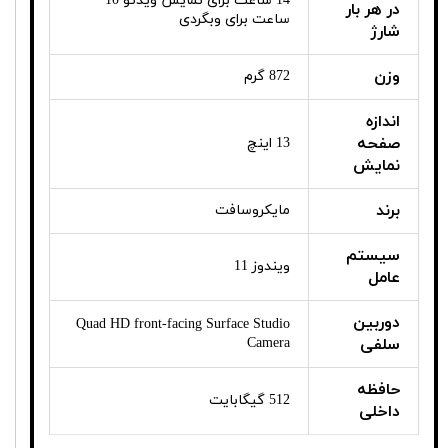
14 ساعت برای نمایش ویدئو 10
در هر بار
ساعت برای وبگردی
شارژ
وزن
872 گرم
اندازه
صفحه
13 اینچ
نمایش
برند
مایکروسافت
سیستم
ویندوز 11
عامل
دوربین
Quad HD front-facing Surface Studio
سلفی
Camera
حافظه
512 گیگابایت
داخلی