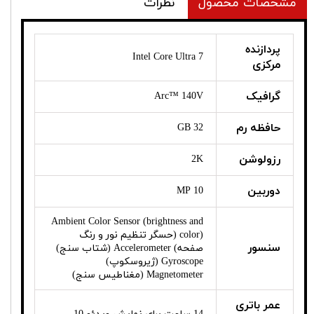
مشخصات محصول
نظرات
پردازنده
Intel Core Ultra 7
مرکزی
گرافیک
Arc™ 140V
حافظه رم
32 GB
رزولوشن
2K
دوربین
10 MP
Ambient Color Sensor (brightness and
color) (حسگر تنظیم نور و رنگ
سنسور
صفحه) Accelerometer (شتاب سنج)
Gyroscope (ژیروسکوپ)
Magnetometer (مغناطیس سنج)
عمر باتری