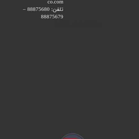
co.com
تلفن: 88875680 –
88875679
​​​RTEL-CO.COM