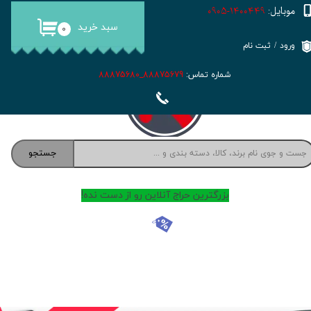
موبایل:
1400449-0905
سبد خرید
حساب کاربری من
۰
ورود
/
ثبت نام
تغییر گذر واژه
شماره تماس:
88875679_88875680
سفارشات
خروج از حساب کاربری
جستجو
بزرگترین حراج آنلاین رو از دست نده!