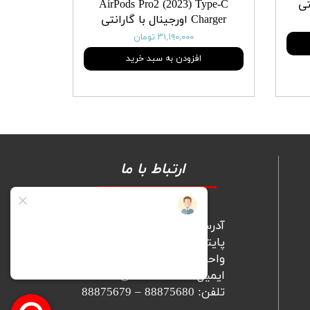
AirPods Pro2 (2023) Type-C
Charger اورجینال با گارانتی
۳۱,۱۹۰,۰۰۰ تومان
افزودن به سبد خرید
ارتباط با ما
آدرس: تهران، میرداماد، مجتمع
پایتخت، برج A، طبقه نهم،
واحد 902
ایمیل: info@Rtel-co.com
تلفن: 88875680 – 88875679