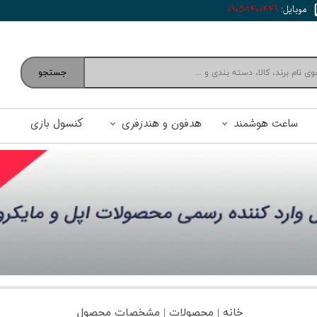
موبایل:
1400449-0905
جستجو
ساعت هوشمند
هدفون و هندزفری
کنسول بازی
خانه | محصولات | مشخصات محصول