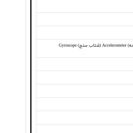
Ambient Color Sensor (brightness and color) (حسگر تنظیم نور و رنگ صفحه) Accelerometer (شتاب سنج) Gyroscope