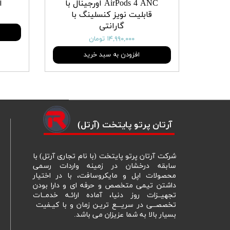
AirPods 4 ANC اورجینال با
ای
قابلیت نویز کنسلینگ با
گارانتی
۱۴,۹۹۰,۰۰۰ تومان
افزودن به سبد خرید
​آرتان پرتو پایتخت (آرتل)
شرکت آرتان پرتو پایتخت (با نام تجاری آرتل) با
سابقه درخشان در زمینه واردات رسمی
محصولات اپل و مایکروسافت، با در اختیار
داشتن تیمی متخصص و حرفه ای و دارا بودن
تجهیــزات روز دنیا، آماده ارائـه خدمــات
تخصصــی در سریـــع تریـن زمان و با کیـفیت
بسیار بالا به شما عزیزان می باشد.