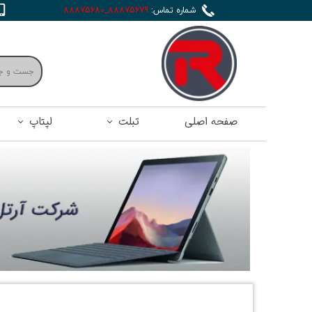
شماره تماس:
88875679_88875680
صفحه اصلی
تبلت
لپتاپ