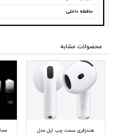
حافظه داخلی
محصولات مشابه
هندزفری سمت چپ اپل مدل
محا