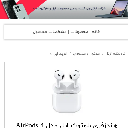
خانه | محصولات | مشخصات محصول
فروشگاه آرتل
هدفون و هندزفری
ایرپاد اپل
هندزفری بلوتوث اپل مدل AirPods 4 ANC اورجینال با قابلیت نویز کنسلینگ با گارانتی
هندزفری بلوتوث اپل مدل AirPods 4