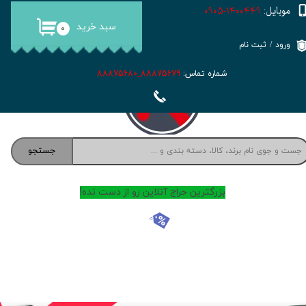
موبایل:
1400449-0905
سبد خرید
حساب کاربری من
۰
ورود
/
ثبت نام
تغییر گذر واژه
شماره تماس:
88875679_88875680
سفارشات
خروج از حساب کاربری
جستجو
بزرگترین حراج آنلاین رو از دست نده!