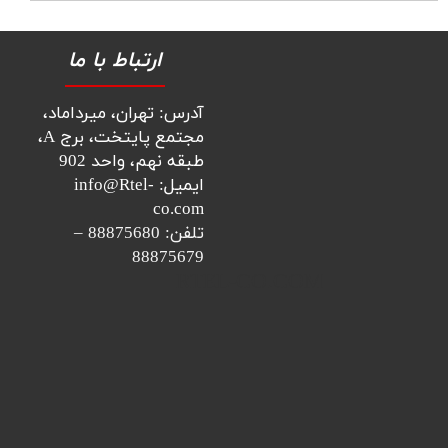
ارتباط با ما
آدرس: تهران، میرداماد،
مجتمع پایتخت، برج A،
طبقه نهم، واحد 902
ایمیل: info@Rtel-
co.com
تلفن: 88875680 –
88875679
​​​RTEL-CO.COM